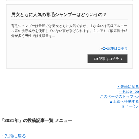
男女ともに人気の育毛シャンプーはどういうの？
育毛シャンプーは最近では男女ともに人気ですが、主な違いは高級アルコー
ル系の洗浄成分を使用していない事が挙げられます。主にアミノ酸系洗浄成
分が多く男性では皮脂量を...
≫
□■記事はコチラ
□■記事はコチラ
・先頭に戻る
※Page Top
このページのトップへ♪
▲上部へ移動する
↑( ｀ー´)ノ
「2021年」の投稿記事一覧 メニュー
・先頭に戻る