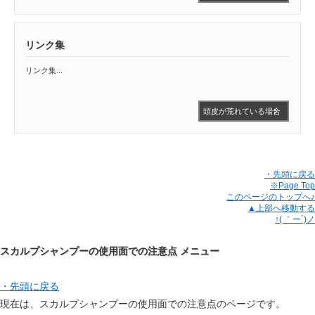
では男女ともに人気で
す
リンク集
リンク集...
頭皮が荒れている場合
には高級アルコール系
シャンプー
・先頭に戻る
※Page Top
このページのトップへ♪
▲上部へ移動する
↑( ｀ー´)ノ
スカルプシャンプーの使用面での注意点 メニュー
・先頭に戻る
現在は、スカルプシャンプーの使用面での注意点のページです。